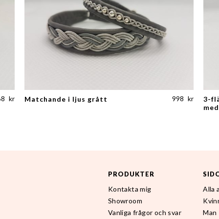
68
kr
998
kr
Matchande i ljus grått
3-fl
med 
PRODUKTER
SID
Kontakta mig
Alla
Showroom
Kvin
Vanliga frågor och svar
Man