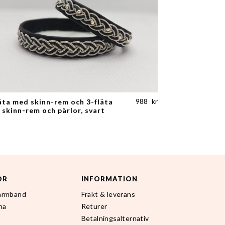
988
kr
äta med skinn-rem och 3-fläta
skinn-rem och pärlor, svart
OR
INFORMATION
 armband
Frakt & leverans
na
Returer
Betalningsalternativ