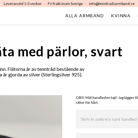
Leveranstid 1-3 veckor
Fri frakt inom Sverige
info@tenntradsarmband.se
ALLA ARMBAND
KVINNA
äta med pärlor, svart
nn. Flätorna är av tenntråd bestående av
är gjorda av silver (Sterlingsilver 925).
OBS! Mät handleden tajt! Jag lägger til
sitter för hårt.